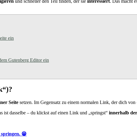
igieren
und schneller den Teil finden, der sie
interessiert
. Das macht e
ite ein
 dem Gutenberg Editor ein
k“)?
ner Seite
setzen. Im Gegensatz zu einem normalen Link, der dich von ein
s ist dasselbe – du klickst auf einen Link und „springst“
innerhalb der
 springen. 😁