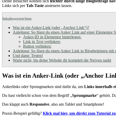
Deine Besucher können sich
leichter durch lange Blogbeitrage nav
Links sich per
Tab-Taste
ansteuern lassen.
Inhaltsverzeichnis
Was ist ein Anker-Link (oder „Anchor Link“)?
Anleitung: So fügst du einen Anker Link auf einer Elementor Se
Anker-ID in Elementor hinterlegen:
Link in Text verlinken:
Button verlinken:
Anleitung: So fügst du einen Anker Link in Blogbeiträgen mit
Und dann: Testen!
Warte nicht, bis deine Website dir komplett die Nerven raubt
Was ist ein Anker-Link (oder „Anchor Lin
Ankerlinks oder Sprungmarken sind dafür da, um
Links innerhalb ei
Du hast vielleicht schon von dem Begriff „
Sprungmarke
“ gehört. Da
Das klappt auch
Responsive
, also am Tablet und Smartphone!
Praxis-Beispiel gefällig?
Klick mal hier, um direkt zum Tutorial zu