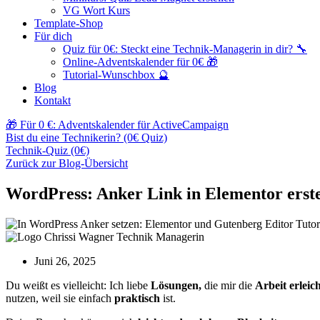
VG Wort Kurs
Template-Shop
Für dich
Quiz für 0€: Steckt eine Technik-Managerin in dir? 🔧
Online-Adventskalender für 0€ 🎁
Tutorial-Wunschbox 🔮
Blog
Kontakt
🎁 Für 0 €: Adventskalender für ActiveCampaign
Bist du eine Technikerin? (0€ Quiz)
Technik-Quiz (0€)
Zurück zur Blog-Übersicht
WordPress: Anker Link in Elementor erste
Juni 26, 2025
Du weißt es vielleicht: Ich liebe
Lösungen,
die mir die
Arbeit erleic
nutzen, weil sie einfach
praktisch
ist.