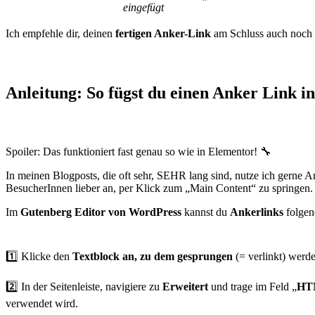
eingefügt
Ich empfehle dir, deinen
fertigen Anker-Link
am Schluss auch noch
Anleitung: So fügst du einen Anker Link i
Spoiler: Das funktioniert fast genau so wie in Elementor! 🔧
In meinen Blogposts, die oft sehr, SEHR lang sind, nutze ich gerne A
BesucherInnen lieber an, per Klick zum „Main Content“ zu springen.
Im
Gutenberg Editor von WordPress
kannst du
Ankerlinks
folge
1️⃣ Klicke den
Textblock
an, zu dem gesprungen
(= verlinkt) werde
2️⃣ In der Seitenleiste, navigiere zu
Erweitert
und trage im Feld „
HT
verwendet wird.