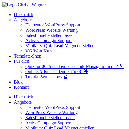
Zum
Inhalt
Über mich
wechseln
Angebote
Elementor WordPress Support
WordPress-Website-Wartung
Salesfunnel erstellen lassen
ActiveCampaign Support
Minikurs: Quiz Lead Magnet erstellen
VG Wort Kurs
Template-Shop
Für dich
Quiz für 0€: Steckt eine Technik-Managerin in dir? 🔧
Online-Adventskalender für 0€ 🎁
Tutorial-Wunschbox 🔮
Blog
Kontakt
Über mich
Angebote
Elementor WordPress Support
WordPress-Website-Wartung
Salesfunnel erstellen lassen
ActiveCampaign Support
Minikurs: Quiz Lead Magnet erstellen