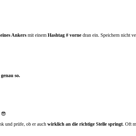
deines Ankers
mit einem
Hashtag #
vorne
dran ein. Speichern nicht v
 genau so.
t 😎
ink und prüfe, ob er auch
wirklich an die richtige Stelle springt
. Oft 