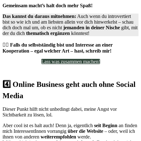
Gemeinsam macht’s halt doch mehr Spaß!
Das kannst du daraus mitnehmen:
Auch wenn du introvertiert
bist so wie ich und am liebsten allein vor dich hinwerkelst – schau
dich doch mal um, ob es nicht
jemanden in deiner Nische
gibt, mit
der du dich
thematisch ergänzen
könntest!
👯‍♀️
Falls du selbstständig bist und Interesse an einer
Kooperation – egal welcher Art – hast, schreib mir!
Lass was zusammen machen!
4️⃣ Online Business geht auch ohne Social
Media
Dieser Punkt hilft nicht unbedingt dabei, meine Angst vor
Sichtbarkeit zu lösen, lol.
Aber cool ist es halt auch! Denn ja, eigentlich
seit Beginn
an finden
mich InteressentInnen vorrangig
über die Website
– oder, weil ich
ihnen von anderen
weiterempfohlen
werde.