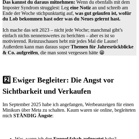
Das kannst du daraus mitnehmen:
Wenn du ebenfalls mit dem
Imposter Syndrom strugglest: Leg
eine Notiz
an und schreib am
Ende der Woche stichpunktartig auf,
was gut gelaufen ist, wofür
du Lob bekommen hast oder was du Neues gelernt hast.
Ich mache das seit 2023 – nicht jede Woche; manchmal gibt’s
einfach nichts nennenswertes zu berichten – aber es ist so
motivierend. Reinzuschauen hebt mir jedes Mal die Laune!
Außerdem kann man daraus super
Themen für Jahresrückblicke
& Co. aufgreifen
, die man sonst vergessen hätte 😁
2️⃣ Ewiger Begleiter: Die Angst vor
Sichtbarkeit und Verkaufen
Im September 2025 habe ich angefangen, Werbeanzeigen für einen
Minikurs über Meta zu schalten. Kaum waren sie online, begleiteten
mich
STÄNDIG Ängste
:
Was, wenn ich den
Funnel falsch aufgesetzt
habe?