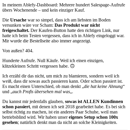
In meinem Ablefy-Dashboard: Mehrere hundert Salespage-Aufrufe
übers Wochenende – und kein einziger Kauf.
Die
Ursache
war so simpel, dass ich am liebsten im Boden
versunken wäre vor Scham:
Das Produkt war nicht
freigeschaltet.
Der Kaufen-Button hatte den richtigen Link, nur
hatte ich beim Testen vergessen, dass ich in Ablefy eingeloggt war.
Mir wurde die Bestellseite also immer angezeigt.
Von außen? 404.
Hunderte Aufrufe. Null Käufe. Weil ich einen einzigen,
klitzekleinen Schritt vergessen habe. 🙃
Ich erzähl dir das nicht, um mich zu blamieren, sondern weil ich
weiß, dass dir sowas auch passieren kann. Oder schon passiert ist.
Es macht einen Unterschied, ob man denkt „
die hat keine Ahnung
“
und „
auch Profis übersehen mal was
„.
Du kannst mir jedenfalls glauben,
sowas ist ALLEN Kundinnen
schon passiert
, mit denen ich seit 2018 gearbeitet habe. Es bei sich
selbst richtig zu machen, ist ein anderes Paar Schuhe, weil man
betriebsblind wird. Wir haben unser
eigenes Setup schon 100x
gesehen
; natürlich denkt man da nicht an solche Kleinigkeiten.