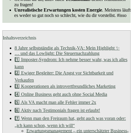
zu fragen!
Unrealistische Erwartungen kosten Energie
. Meistens läuft
es weder so gut noch so schlecht, wie du dir vorstellst. #isso
Inhaltsverzeichnis
8 Jahre selbstständig als Technik-VA: Mein Highlight ✨
… und das Lowlight: Die Steuernachzahlung
1️⃣ Imposter-Syndrom: Ich nehme besser wahr, was ich alles
kann
2️⃣ Ewiger Begleiter: Die Angst vor Sichtbarkeit und
Verkaufen
3️⃣ Kooperationen als introvertfreundliches Marketing
4️⃣ Online Business geht auch ohne Social Media
5️⃣ Als VA macht man alle Fehler immer 2x
6️⃣ Aktiv nach Testimonials fragen ist erlaubt!
7️⃣ Wenn man den Freiraum hat, geht auch was voran oder:
„ich kann schon, wenn ich will“
Erwartungsmanagement – ein unterschätzter Business-