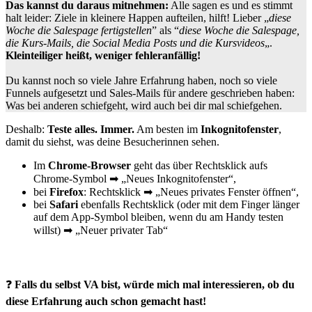
Das kannst du daraus mitnehmen:
Alle sagen es und es stimmt
halt leider: Ziele in kleinere Happen aufteilen, hilft! Lieber „
diese
Woche die Salespage fertigstellen
” als “
diese Woche die Salespage,
die Kurs-Mails, die Social Media Posts und die Kursvideos
„.
Kleinteiliger heißt, weniger fehleranfällig!
Du kannst noch so viele Jahre Erfahrung haben, noch so viele
Funnels aufgesetzt und Sales-Mails für andere geschrieben haben:
Was bei anderen schiefgeht, wird auch bei dir mal schiefgehen.
Deshalb:
Teste alles. Immer.
Am besten im
Inkognitofenster
,
damit du siehst, was deine Besucherinnen sehen.
Im
Chrome-Browser
geht das über Rechtsklick aufs
Chrome-Symbol ➡ „Neues Inkognitofenster“,
bei
Firefox
: Rechtsklick ➡ „Neues privates Fenster öffnen“,
bei
Safari
ebenfalls Rechtsklick (oder mit dem Finger länger
auf dem App-Symbol bleiben, wenn du am Handy testen
willst) ➡ „Neuer privater Tab“
❓
Falls du selbst VA bist, würde mich mal interessieren, ob du
diese Erfahrung auch schon gemacht hast!