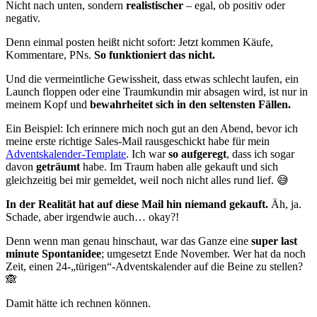
Nicht nach unten, sondern
realistischer
– egal, ob positiv oder
negativ.
Denn einmal posten heißt nicht sofort: Jetzt kommen Käufe,
Kommentare, PNs.
So funktioniert das nicht.
Und die vermeintliche Gewissheit, dass etwas schlecht laufen, ein
Launch floppen oder eine Traumkundin mir absagen wird, ist nur in
meinem Kopf und
bewahrheitet sich in den seltensten Fällen.
Ein Beispiel: Ich erinnere mich noch gut an den Abend, bevor ich
meine erste richtige Sales-Mail rausgeschickt habe für mein
Adventskalender-Template
. Ich war
so aufgeregt
, dass ich sogar
davon
geträumt
habe. Im Traum haben alle gekauft und sich
gleichzeitig bei mir gemeldet, weil noch nicht alles rund lief. 😅
In der Realität hat auf diese Mail hin niemand gekauft.
Äh, ja.
Schade, aber irgendwie auch… okay?!
Denn wenn man genau hinschaut, war das Ganze eine
super last
minute Spontanidee
; umgesetzt Ende November. Wer hat da noch
Zeit, einen 24-„türigen“-Adventskalender auf die Beine zu stellen?
🙈
Damit hätte ich rechnen können.