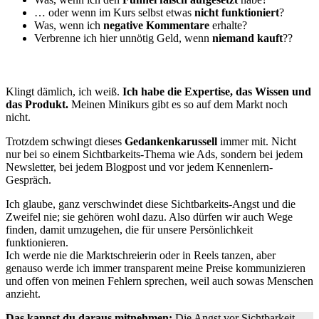
… oder wenn im Kurs selbst etwas
nicht funktioniert
?
Was, wenn ich
negative Kommentare
erhalte?
Verbrenne ich hier unnötig Geld, wenn
niemand kauft
??
Klingt dämlich, ich weiß.
Ich habe die Expertise, das Wissen und
das Produkt.
Meinen Minikurs gibt es so auf dem Markt noch
nicht.
Trotzdem schwingt dieses
Gedankenkarussell
immer mit. Nicht
nur bei so einem Sichtbarkeits-Thema wie Ads, sondern bei jedem
Newsletter, bei jedem Blogpost und vor jedem Kennenlern-
Gespräch.
Ich glaube, ganz verschwindet diese Sichtbarkeits-Angst und die
Zweifel nie; sie gehören wohl dazu. Also dürfen wir auch Wege
finden, damit umzugehen, die für unsere Persönlichkeit
funktionieren.
Ich werde nie die Marktschreierin oder in Reels tanzen, aber
genauso werde ich immer transparent meine Preise kommunizieren
und offen von meinen Fehlern sprechen, weil auch sowas Menschen
anzieht.
Das kannst du daraus mitnehmen:
Die Angst vor Sichtbarkeit