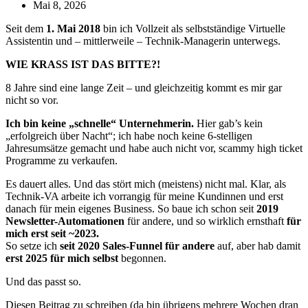
Mai 8, 2026
Seit dem
1. Mai 2018
bin ich Vollzeit als selbstständige Virtuelle
Assistentin und – mittlerweile – Technik-Managerin unterwegs.
WIE KRASS IST DAS BITTE?!
8 Jahre sind eine lange Zeit – und gleichzeitig kommt es mir gar
nicht so vor.
Ich bin keine „schnelle“ Unternehmerin.
Hier gab’s kein
„erfolgreich über Nacht“; ich habe noch keine 6-stelligen
Jahresumsätze gemacht und habe auch nicht vor, scammy high ticket
Programme zu verkaufen.
Es dauert alles. Und das stört mich (meistens) nicht mal. Klar, als
Technik-VA arbeite ich vorrangig für meine Kundinnen und erst
danach für mein eigenes Business. So baue ich schon seit
2019
Newsletter-Automationen
für andere, und so wirklich ernsthaft
für
mich erst seit ~2023.
So setze ich
seit 2020 Sales-Funnel für andere
auf, aber hab damit
erst 2025 für mich selbst
begonnen.
Und das passt so.
Diesen Beitrag zu schreiben (da bin übrigens mehrere Wochen dran