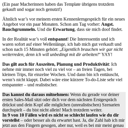
(Ein paar Macherinnen haben das Template übrigens trotzdem
gekauft und sogar noch genutzt!)
Ähnlich war’s vor meinem ersten Kennenlerngespräch für ein neues
Angebot vor ein paar Monaten. Schon am Tag vorher:
Angst.
Bauchgrummeln.
Und die
Erwartung
, dass sie mich doof findet.
In der Realität war’s voll
entspannt
! Die Interessentin und ich
waren sofort auf einer Wellenlänge, ich hab mich gut verkauft und
schon nach 15 Minuten gehört: „
Eigentlich brauchen wir gar nicht
weiterreden, denn ich will unbedingt mit dir arbeiten!
“ YAY!
Das gilt auch für Auszeiten, Planung und Produktivität
: Ich
nehme mir immer noch viel zu viel vor – an freien Tagen, bei
kleinen Trips, für einzelne Wochen. Und dann bin ich enttäuscht,
wenn’s nicht klappt. Dabei wäre eine kürzere To-do-Liste sehr viel
entspannter – und realistischer.
Das kannst du daraus mitnehmen:
Wenn du gerade vor deiner
ersten Sales-Mail sitzt oder dich vor dem nächsten Erstgespräch
drückst und dein Kopf alle möglichen (unrealistischen) Szenarien
durchspielt – du bist nicht allein! Mach trotzdem weiter.
In 9 von 10 Fällen wird es nicht so schlecht laufen wie du dir
vorstellst
– oder besser als du erwartet hast. Ja, die Zahl hab ich mir
jetzt aus den Fingern gesogen, aber nur, weil es bei mir meist genau