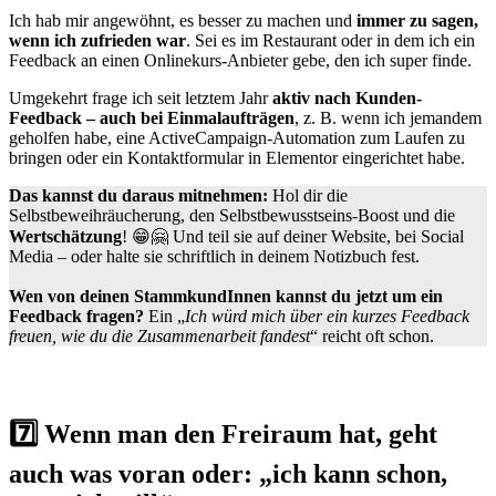
Ich hab mir angewöhnt, es besser zu machen und
immer zu sagen,
wenn ich zufrieden war
. Sei es im Restaurant oder in dem ich ein
Feedback an einen Onlinekurs-Anbieter gebe, den ich super finde.
Umgekehrt frage ich seit letztem Jahr
aktiv nach Kunden-
Feedback – auch bei Einmalaufträgen
, z. B. wenn ich jemandem
geholfen habe, eine ActiveCampaign-Automation zum Laufen zu
bringen oder ein Kontaktformular in Elementor eingerichtet habe.
Das kannst du daraus mitnehmen:
Hol dir die
Selbstbeweihräucherung, den Selbstbewusstseins-Boost und die
Wertschätzung
! 😁🤗 Und teil sie auf deiner Website, bei Social
Media – oder halte sie schriftlich in deinem Notizbuch fest.
Wen von deinen StammkundInnen kannst du jetzt um ein
Feedback fragen?
Ein „
Ich würd mich über ein kurzes Feedback
freuen, wie du die Zusammenarbeit fandest
“ reicht oft schon.
7️⃣ Wenn man den Freiraum hat, geht
auch was voran oder: „ich kann schon,