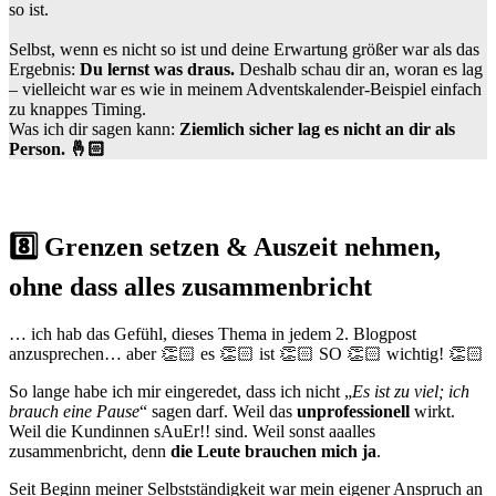
so ist.
Selbst, wenn es nicht so ist und deine Erwartung größer war als das
Ergebnis:
Du lernst was draus.
Deshalb schau dir an, woran es lag
– vielleicht war es wie in meinem Adventskalender-Beispiel einfach
zu knappes Timing.
Was ich dir sagen kann:
Ziemlich sicher lag es nicht an dir als
Person. 🤞🏻
8️⃣ Grenzen setzen & Auszeit nehmen,
ohne dass alles zusammenbricht
… ich hab das Gefühl, dieses Thema in jedem 2. Blogpost
anzusprechen… aber 👏🏻 es 👏🏻 ist 👏🏻 SO 👏🏻 wichtig! 👏🏻
So lange habe ich mir eingeredet, dass ich nicht „
Es ist zu viel; ich
brauch eine Pause
“ sagen darf. Weil das
unprofessionell
wirkt.
Weil die Kundinnen sAuEr!! sind. Weil sonst aaalles
zusammenbricht, denn
die Leute brauchen mich ja
.
Seit Beginn meiner Selbstständigkeit war mein eigener Anspruch an