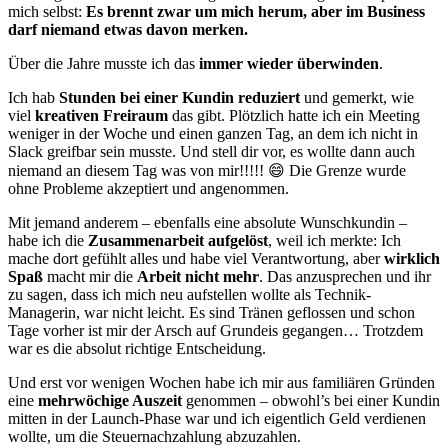
mich selbst:
Es brennt zwar um mich herum, aber im Business
darf niemand etwas davon merken.
Über die Jahre musste ich das
immer wieder überwinden
.
Ich hab
Stunden bei einer Kundin reduziert
und gemerkt, wie
viel
kreativen Freiraum
das gibt. Plötzlich hatte ich ein Meeting
weniger in der Woche und einen ganzen Tag, an dem ich nicht in
Slack greifbar sein musste. Und stell dir vor, es wollte dann auch
niemand an diesem Tag was von mir!!!!! 😄 Die Grenze wurde
ohne Probleme akzeptiert und angenommen.
Mit jemand anderem – ebenfalls eine absolute Wunschkundin –
habe ich die
Zusammenarbeit aufgelöst
, weil ich merkte: Ich
mache dort gefühlt alles und habe viel Verantwortung, aber
wirklich
Spaß
macht mir die
Arbeit nicht mehr
. Das anzusprechen und ihr
zu sagen, dass ich mich neu aufstellen wollte als Technik-
Managerin, war nicht leicht. Es sind Tränen geflossen und schon
Tage vorher ist mir der Arsch auf Grundeis gegangen… Trotzdem
war es die absolut richtige Entscheidung.
Und erst vor wenigen Wochen habe ich mir aus familiären Gründen
eine
mehrwöchige Auszeit
genommen – obwohl’s bei einer Kundin
mitten in der Launch-Phase war und ich eigentlich Geld verdienen
wollte, um die Steuernachzahlung abzuzahlen.