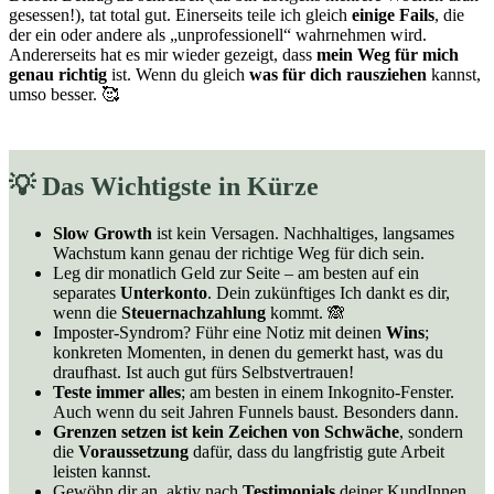
gesessen!), tat total gut. Einerseits teile ich gleich
einige Fails
, die
der ein oder andere als „unprofessionell“ wahrnehmen wird.
Andererseits hat es mir wieder gezeigt, dass
mein Weg für mich
genau richtig
ist. Wenn du gleich
was für dich rausziehen
kannst,
umso besser. 🥰
💡 Das Wichtigste in Kürze
Slow Growth
ist kein Versagen. Nachhaltiges, langsames
Wachstum kann genau der richtige Weg für dich sein.
Leg dir monatlich Geld zur Seite – am besten auf ein
separates
Unterkonto
. Dein zukünftiges Ich dankt es dir,
wenn die
Steuernachzahlung
kommt. 🙈
Imposter-Syndrom? Führ eine Notiz mit deinen
Wins
;
konkreten Momenten, in denen du gemerkt hast, was du
draufhast. Ist auch gut fürs Selbstvertrauen!
Teste immer alles
; am besten in einem Inkognito-Fenster.
Auch wenn du seit Jahren Funnels baust. Besonders dann.
Grenzen setzen ist kein Zeichen von Schwäche
, sondern
die
Voraussetzung
dafür, dass du langfristig gute Arbeit
leisten kannst.
Gewöhn dir an, aktiv nach
Testimonials
deiner KundInnen