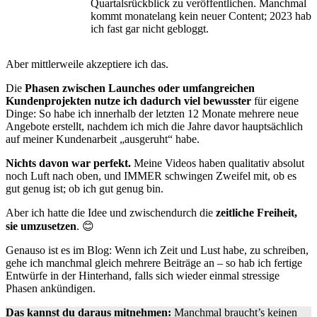
Quartalsrückblick zu veröffentlichen. Manchmal
kommt monatelang kein neuer Content; 2023 hab
ich fast gar nicht gebloggt.
Aber mittlerweile akzeptiere ich das.
Die
Phasen zwischen Launches oder umfangreichen
Kundenprojekten
nutze ich dadurch viel bewusster
für eigene
Dinge: So habe ich innerhalb der letzten 12 Monate mehrere neue
Angebote erstellt, nachdem ich mich die Jahre davor hauptsächlich
auf meiner Kundenarbeit „ausgeruht“ habe.
Nichts davon war perfekt.
Meine Videos haben qualitativ absolut
noch Luft nach oben, und IMMER schwingen Zweifel mit, ob es
gut genug ist; ob ich gut genug bin.
Aber ich hatte die Idee und zwischendurch die
zeitliche Freiheit,
sie umzusetzen
. 😊
Genauso ist es im Blog: Wenn ich Zeit und Lust habe, zu schreiben,
gehe ich manchmal gleich mehrere Beiträge an – so hab ich fertige
Entwürfe in der Hinterhand, falls sich wieder einmal stressige
Phasen ankündigen.
Das kannst du daraus mitnehmen:
Manchmal braucht’s keinen