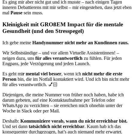
Es ging mir aber nicht gut und ich musste – nach einigen Tagen
inneren Debattierens mit mir selbst – mir eingestehen, dass jetzt eben
mal
Pause
sein muss.
Kleinigkeit mit GROßEM Impact für die mentale
Gesundheit (und den Stresspegel)
Ich gebe meine
Handynummer nicht mehr
an Kundinnen raus.
Wir Selbstständige – und vor allem Virtuelle Assistentinnen! –
neigen dazu, uns
für alles verantwortlich
zu fühlen. Für jeden
Engpass, jede Verzögerung und jeden Launch.
Es geht mi
r mental viel besser
, wenn ich
nicht mehr die erste
Person
bin, die im Notfall kontaktiert wird. Und ich bin nicht mehr
für alles verantwortlich. 💅🏻
Diejenigen, die meine Nummer von früher noch haben, habe ich
darum gebeten, auf eine Kontaktaufnahme per Telefon oder
WhatsApp zu verzichten – sie erreichen mich ohnehin unter der
Woche in Slack oder per Mail.
Deshalb:
Kommuniziere vorab, wann du nicht erreichbar bist.
Und sei dann
tatsächlich nicht erreichbar
. Kaum hab ich das
konsequenter durchgezogen, hat’s auch niemand mehr erwartet.