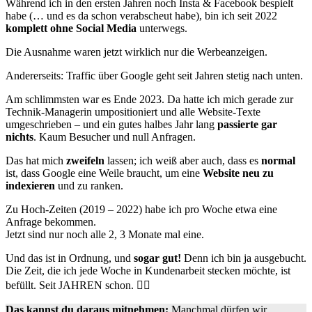
Während ich in den ersten Jahren noch Insta & Facebook bespielt
habe (… und es da schon verabscheut habe), bin ich seit 2022
komplett ohne Social Media
unterwegs.
Die Ausnahme waren jetzt wirklich nur die Werbeanzeigen.
Andererseits: Traffic über Google geht seit Jahren stetig nach unten.
Am schlimmsten war es Ende 2023. Da hatte ich mich gerade zur
Technik-Managerin umpositioniert und alle Website-Texte
umgeschrieben – und ein gutes halbes Jahr lang
passierte gar
nichts
. Kaum Besucher und null Anfragen.
Das hat mich
zweifeln
lassen; ich weiß aber auch, dass es
normal
ist, dass Google eine Weile braucht, um eine
Website
neu zu
indexieren
und zu ranken.
Zu Hoch-Zeiten (2019 – 2022) habe ich pro Woche etwa eine
Anfrage bekommen.
Jetzt sind nur noch alle 2, 3 Monate mal eine.
Und das ist in Ordnung, und
sogar gut!
Denn ich bin ja ausgebucht.
Die Zeit, die ich jede Woche in Kundenarbeit stecken möchte, ist
befüllt. Seit JAHREN schon. ✌🏻
Das kannst du daraus mitnehmen:
Manchmal dürfen wir