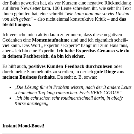
der Bahn geworfen hat, als vor Kurzem eine negative Rückmeldung
auf ihren Newsletter kam. 100 Leute schreiben ihr, wie sehr ihr Text
ihnen geholfen hat; eine schreibt “
wie kann man nur so viel Unsinn
von sich geben
” – also nicht einmal konstruktive Kritik – und
das
bleibt hängen.
Ich versuche mich aktiv daran zu erinnern, dass diese negativen
Gedanken eine
Momentaufnahme
sind und ich eigentlich scheiß-
viel kann. Das Wort „Expertin / Experte“ hängt mir zum Hals raus,
aber – ich bin eine Expertin.
Ich habe Expertise. Genauso wie du
in deinem Fachbereich, da bin ich sicher.
Es hilft auch,
positives Kunden-Feedback durchzulesen
oder
durch meine Sammelnotiz zu scrollen, in der ich
gute Dinge aus
meinem Business festhalte
. Da steht z. B. sowas:
„
Die Lösung für ein Problem wissen, nach der 3 andere Leute
schon einen Tag lang rumsuchen. Feels VERY GOOD!
”
„
ich bin echt schon sehr routiniert/schnell darin, in ablefy
Kurse anzulegen
„
Instant Mood-Boost!