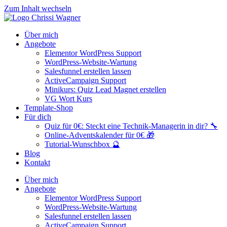
Zum Inhalt wechseln
Über mich
Angebote
Elementor WordPress Support
WordPress-Website-Wartung
Salesfunnel erstellen lassen
ActiveCampaign Support
Minikurs: Quiz Lead Magnet erstellen
VG Wort Kurs
Template-Shop
Für dich
Quiz für 0€: Steckt eine Technik-Managerin in dir? 🔧
Online-Adventskalender für 0€ 🎁
Tutorial-Wunschbox 🔮
Blog
Kontakt
Über mich
Angebote
Elementor WordPress Support
WordPress-Website-Wartung
Salesfunnel erstellen lassen
ActiveCampaign Support